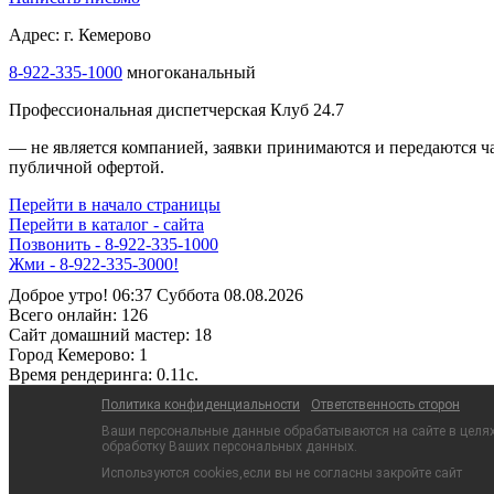
Адрес: г. Кемерово
8-922-335-1000
многоканальный
Профессиональная диспетчерская Клуб 24.7
— не является компанией, заявки принимаются и передаются 
публичной офертой.
Перейти в начало страницы
Перейти в каталог - сайта
Позвонить - 8-922-335-1000
Жми - 8-922-335-3000!
Доброе утро! 06:37 Суббота 08.08.2026
Всего онлайн:
126
Сайт домашний мастер:
18
Город Кемерово:
1
Время рендеринга:
0.11c.
Политика конфиденциальности
Ответственность сторон
Ваши персональные данные обрабатываются на сайте в целях 
обработку Ваших персональных данных.
Используются cookies,если вы не согласны закройте сайт