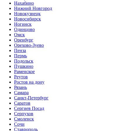
Нахабино
Нижний Новгород
Новокузнецк
Новосибирск
Ногинск
Одинцово
Омск
Оренбург
Орехово-Зуево
Пенза
Пермь
Подольск
Пушкино
Раменское
Реутов
Ростов на дону
Рязань
Самара
Санкт-Петербург
Саратов
Сергиев Посад
Серпухов
Смоленск
Сочи
Ставрополь