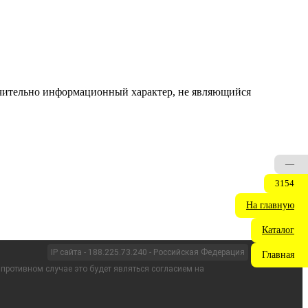
ючительно информационный характер, не являющийся
—
3154
На главную
Каталог
IP сайта - 188.225.73.240 - Российская Федерация
Главная
 противном случае это будет являться согласием на