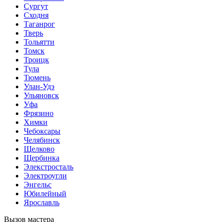
Сургут
Сходня
Таганрог
Тверь
Тольятти
Томск
Троицк
Тула
Тюмень
Улан-Удэ
Ульяновск
Уфа
Фрязино
Химки
Чебоксары
Челябинск
Щелково
Щербинка
Элекстросталь
Электроугли
Энгельс
Юбилейный
Ярославль
Вызов мастера