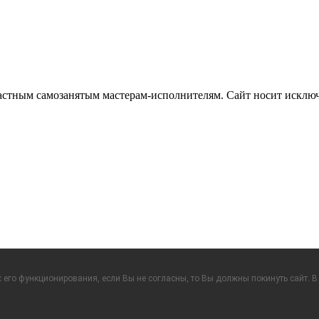
частным самозанятым мастерам‑исполнителям. Сайт носит искл
его функционирования, если Вы не согласны, то Вы должны покинуть сайт. В