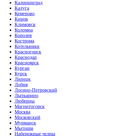
Калининград
Калуга
Кемерово
Киров
Климовск
Коломна
Королев
Кострома
Котельники
Красногорск
Краснодар
Красноярск
Курган
Курск
Липецк
Лобня
Лосино-Петровский
Лыткарино
Люберцы
Магнитогорск
Москва
Московский
Мурманск
Мытищи
Набережные челны