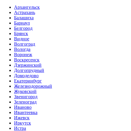
Архангельск
Астрахань
Балашиха
Барнаул
Белгород
Брянск
Видное
Волгоград
Вологда
Воронеж
Воскресенск
Дзержинский
Долгопрудный
Домодедово
Екатеринбург
Железнодорожный
Жуковский
Звенигород
Зеленоград
Иваново
Ивантеевка
Ижевск
Иркутск
Истра