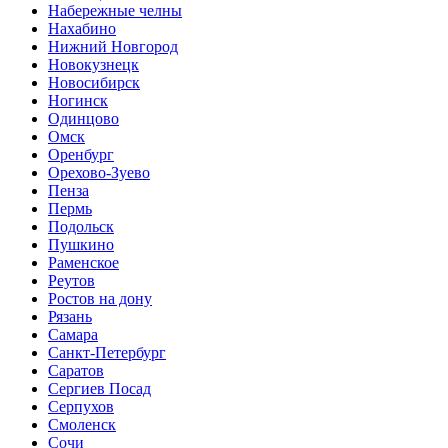
Набережные челны
Нахабино
Нижний Новгород
Новокузнецк
Новосибирск
Ногинск
Одинцово
Омск
Оренбург
Орехово-Зуево
Пенза
Пермь
Подольск
Пушкино
Раменское
Реутов
Ростов на дону
Рязань
Самара
Санкт-Петербург
Саратов
Сергиев Посад
Серпухов
Смоленск
Сочи