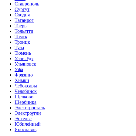
Ставрополь
Сургут
Сходня
Таганрог
Тверь
Тольятти
Томск
Троицк
Тула
Тюмень
Улан-Удэ
Ульяновск
Уфа
Фрязино
Химки
Чебоксары
Челябинск
Щелково
Щербинка
Элекстросталь
Электроугли
Энгельс
Юбилейный
Ярославль