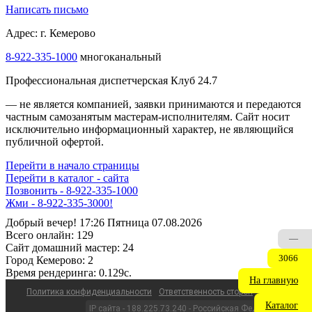
Написать письмо
Адрес: г. Кемерово
8-922-335-1000
многоканальный
Профессиональная диспетчерская Клуб 24.7
— не является компанией, заявки принимаются и передаются
частным самозанятым мастерам‑исполнителям. Сайт носит
исключительно информационный характер, не являющийся
публичной офертой.
Перейти в начало страницы
Перейти в каталог - сайта
Позвонить - 8-922-335-1000
Жми - 8-922-335-3000!
Добрый вечер! 17:26 Пятница 07.08.2026
Всего онлайн:
129
—
Сайт домашний мастер:
24
3066
Город Кемерово:
2
Время рендеринга:
0.129c.
На главную
Политика конфиденциальности
Ответственность сторон
Каталог
IP сайта - 188.225.73.240 - Российская Федерация