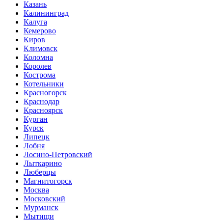
Казань
Калининград
Калуга
Кемерово
Киров
Климовск
Коломна
Королев
Кострома
Котельники
Красногорск
Краснодар
Красноярск
Курган
Курск
Липецк
Лобня
Лосино-Петровский
Лыткарино
Люберцы
Магнитогорск
Москва
Московский
Мурманск
Мытищи