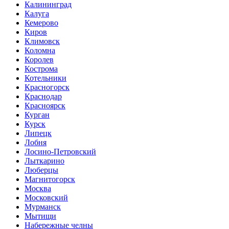
Калининград
Калуга
Кемерово
Киров
Климовск
Коломна
Королев
Кострома
Котельники
Красногорск
Краснодар
Красноярск
Курган
Курск
Липецк
Лобня
Лосино-Петровский
Лыткарино
Люберцы
Магнитогорск
Москва
Московский
Мурманск
Мытищи
Набережные челны