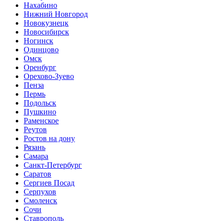
Нахабино
Нижний Новгород
Новокузнецк
Новосибирск
Ногинск
Одинцово
Омск
Оренбург
Орехово-Зуево
Пенза
Пермь
Подольск
Пушкино
Раменское
Реутов
Ростов на дону
Рязань
Самара
Санкт-Петербург
Саратов
Сергиев Посад
Серпухов
Смоленск
Сочи
Ставрополь