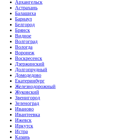
Архангельск
Астрахань
Балашиха
Барнаул
Белгород
Брянск
Видное
Волгоград
Вологда
Воронеж
Воскресенск
Дзержинский
Долгопрудный
Домодедово
Екатеринбург
Железнодорожный
Жуковский
Звенигород
Зеленоград
Иваново
Ивантеевка
Ижевск
Иркутск
Истра
Казань