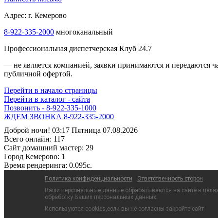
Адрес: г. Кемерово
8-922-335-1000
многоканальный
Профессиональная диспетчерская Клуб 24.7
— не является компанией, заявки принимаются и передаются 
публичной офертой.
Перейти в начало страницы
Перейти в каталог - сайта
Позвонить - 8-922-335-1000
Жми - 8-922-335-3000!
Доброй ночи! 03:17 Пятница 07.08.2026
Всего онлайн:
117
Сайт домашний мастер:
29
Город Кемерово:
1
Время рендеринга:
0.095c.
Политика конфиденциальности
Ответственность сторон
Ваши персональные данные обрабатываются на сайте в целях 
обработку Ваших персональных данных.
Используются cookies,если вы не согласны закройте сайт