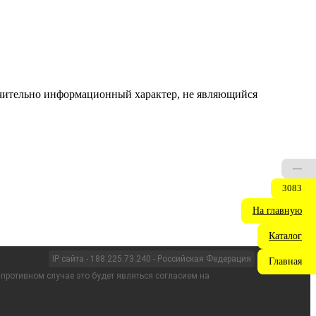
ючительно информационный характер, не являющийся
—
3083
На главную
Каталог
IP сайта - 188.225.73.240 - Российская Федерация
Главная
 противном случае это будет являться согласием на