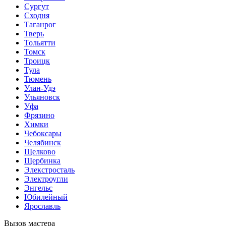
Сургут
Сходня
Таганрог
Тверь
Тольятти
Томск
Троицк
Тула
Тюмень
Улан-Удэ
Ульяновск
Уфа
Фрязино
Химки
Чебоксары
Челябинск
Щелково
Щербинка
Элекстросталь
Электроугли
Энгельс
Юбилейный
Ярославль
Вызов мастера