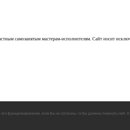
частным самозанятым мастерам‑исполнителям. Сайт носит искл
его функционирования, если Вы не согласны, то Вы должны покинуть сайт. В