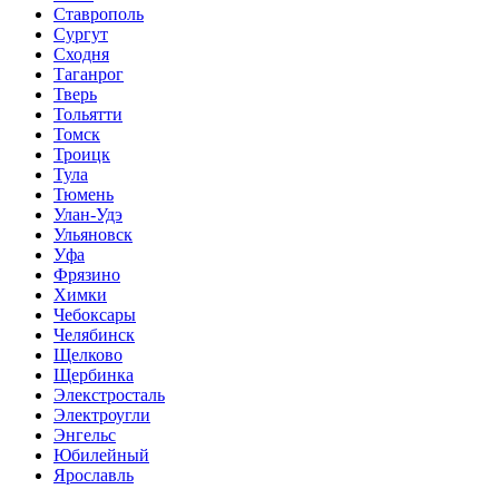
Ставрополь
Сургут
Сходня
Таганрог
Тверь
Тольятти
Томск
Троицк
Тула
Тюмень
Улан-Удэ
Ульяновск
Уфа
Фрязино
Химки
Чебоксары
Челябинск
Щелково
Щербинка
Элекстросталь
Электроугли
Энгельс
Юбилейный
Ярославль