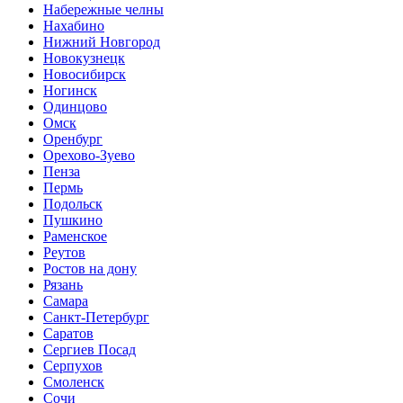
Набережные челны
Нахабино
Нижний Новгород
Новокузнецк
Новосибирск
Ногинск
Одинцово
Омск
Оренбург
Орехово-Зуево
Пенза
Пермь
Подольск
Пушкино
Раменское
Реутов
Ростов на дону
Рязань
Самара
Санкт-Петербург
Саратов
Сергиев Посад
Серпухов
Смоленск
Сочи