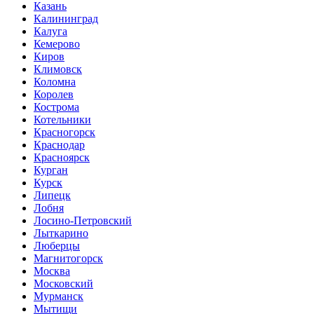
Казань
Калининград
Калуга
Кемерово
Киров
Климовск
Коломна
Королев
Кострома
Котельники
Красногорск
Краснодар
Красноярск
Курган
Курск
Липецк
Лобня
Лосино-Петровский
Лыткарино
Люберцы
Магнитогорск
Москва
Московский
Мурманск
Мытищи