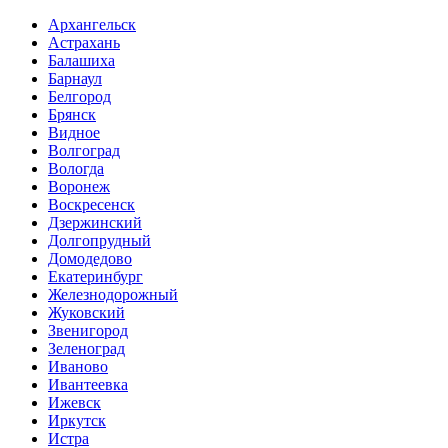
Архангельск
Астрахань
Балашиха
Барнаул
Белгород
Брянск
Видное
Волгоград
Вологда
Воронеж
Воскресенск
Дзержинский
Долгопрудный
Домодедово
Екатеринбург
Железнодорожный
Жуковский
Звенигород
Зеленоград
Иваново
Ивантеевка
Ижевск
Иркутск
Истра