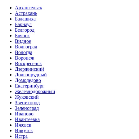
Архангельск
Астрахань
Балашиха
Барнаул
Белгород
Брянск
Видное
Волгоград
Вологда
Воронеж
Воскресенск
Дзержинский
Долгопрудный
Домодедово
Екатеринбург
Железнодорожный
Жуковский
Звенигород
Зеленоград
Иваново
Ивантеевка
Ижевск
Иркутск
Истра