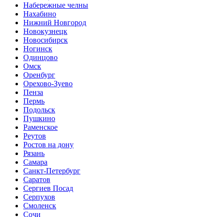
Набережные челны
Нахабино
Нижний Новгород
Новокузнецк
Новосибирск
Ногинск
Одинцово
Омск
Оренбург
Орехово-Зуево
Пенза
Пермь
Подольск
Пушкино
Раменское
Реутов
Ростов на дону
Рязань
Самара
Санкт-Петербург
Саратов
Сергиев Посад
Серпухов
Смоленск
Сочи