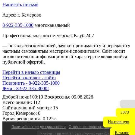
Написать письмо
Адрес: г. Кемерово
8-922-335-1000
многоканальный
Профессиональная диспетчерская Клуб 24.7
— не является компанией, заявки принимаются и передаются
частным самозанятым мастерам‑исполнителям. Сайт носит
исключительно информационный характер, не являющийся
публичной офертой.
Перейти в начало страницы
Перейти в каталог - сайта
Позвонить - 8-922-335-1000
Жми - 8-922-335-3000!
Доброй ночи! 00:19 Воскресенье 09.08.2026
Всего онлайн:
112
—
Сайт домашний мастер:
15
3073
Город Кемерово:
0
Время рендеринга:
0.125c.
На главную
Политика конфиденциальности
Ответственность сторон
Каталог
IP сайта - 188.225.73.240 - Российская Федерация