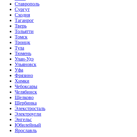
Ставрополь
Сургут
Сходня
Таганрог
Тверь
Тольятти
Томск
Троицк
Тула
Тюмень
Улан-Удэ
Ульяновск
Уфа
Фрязино
Химки
Чебоксары
Челябинск
Щелково
Щербинка
Элекстросталь
Электроугли
Энгельс
Юбилейный
Ярославль