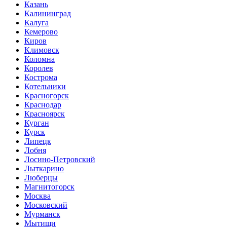
Казань
Калининград
Калуга
Кемерово
Киров
Климовск
Коломна
Королев
Кострома
Котельники
Красногорск
Краснодар
Красноярск
Курган
Курск
Липецк
Лобня
Лосино-Петровский
Лыткарино
Люберцы
Магнитогорск
Москва
Московский
Мурманск
Мытищи