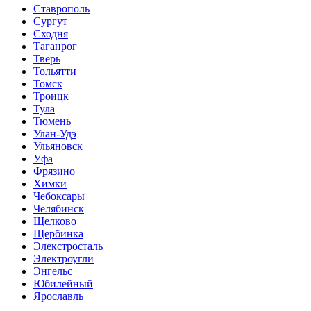
Ставрополь
Сургут
Сходня
Таганрог
Тверь
Тольятти
Томск
Троицк
Тула
Тюмень
Улан-Удэ
Ульяновск
Уфа
Фрязино
Химки
Чебоксары
Челябинск
Щелково
Щербинка
Элекстросталь
Электроугли
Энгельс
Юбилейный
Ярославль