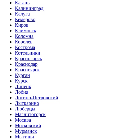
Казань
Калининград
Калуга
Кемерово
Киров
Климовск
Коломна
Королев
Кострома
Котельники
Красногорск
Краснодар
Красноярск
Курган
Курск
Липецк
Лобня
Лосино-Петровский
Лыткарино
Люберцы
Магнитогорск
Москва
Московский
Мурманск
Мытищи