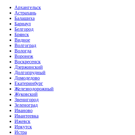
Архангельск
Астрахань
Балашиха
Барнаул
Белгород
Брянск
Видное
Волгоград
Вологда
Воронеж
Воскресенск
Дзержинский
Долгопрудный
Домодедово
Екатеринбург
Железнодорожный
Жуковский
Звенигород
Зеленоград
Иваново
Ивантеевка
Ижевск
Иркутск
Истра