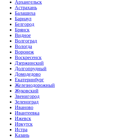
Архангельск
Астрахань
Балашиха
Барнаул
Белгород
Брянск
Видное
Волгоград
Вологда
Воронеж
Воскресенск
Дзержинский
Долгопрудный
Домодедово
Екатеринбург
Железнодорожный
Жуковский
Звенигород
Зеленоград
Иваново
Ивантеевка
Ижевск
Иркутск
Истра
Казань