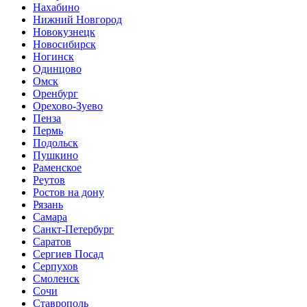
Нахабино
Нижний Новгород
Новокузнецк
Новосибирск
Ногинск
Одинцово
Омск
Оренбург
Орехово-Зуево
Пенза
Пермь
Подольск
Пушкино
Раменское
Реутов
Ростов на дону
Рязань
Самара
Санкт-Петербург
Саратов
Сергиев Посад
Серпухов
Смоленск
Сочи
Ставрополь