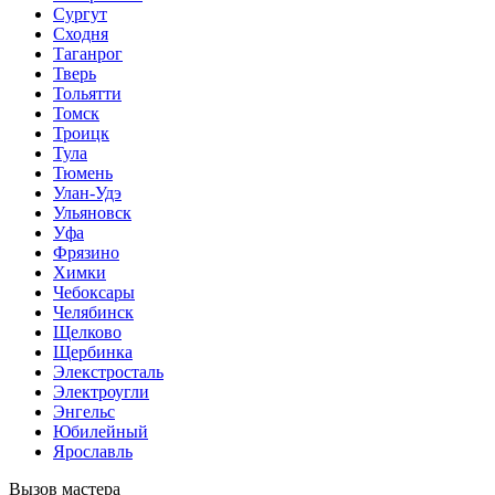
Сургут
Сходня
Таганрог
Тверь
Тольятти
Томск
Троицк
Тула
Тюмень
Улан-Удэ
Ульяновск
Уфа
Фрязино
Химки
Чебоксары
Челябинск
Щелково
Щербинка
Элекстросталь
Электроугли
Энгельс
Юбилейный
Ярославль
Вызов мастера