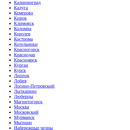
Калининград
Калуга
Кемерово
Киров
Климовск
Коломна
Королев
Кострома
Котельники
Красногорск
Краснодар
Красноярск
Курган
Курск
Липецк
Лобня
Лосино-Петровский
Лыткарино
Люберцы
Магнитогорск
Москва
Московский
Мурманск
Мытищи
Набережные челны