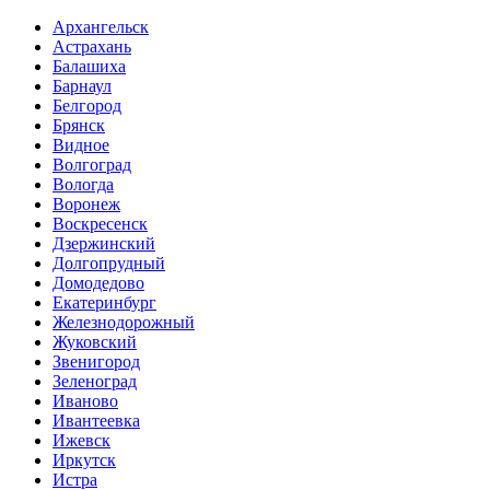
Архангельск
Астрахань
Балашиха
Барнаул
Белгород
Брянск
Видное
Волгоград
Вологда
Воронеж
Воскресенск
Дзержинский
Долгопрудный
Домодедово
Екатеринбург
Железнодорожный
Жуковский
Звенигород
Зеленоград
Иваново
Ивантеевка
Ижевск
Иркутск
Истра