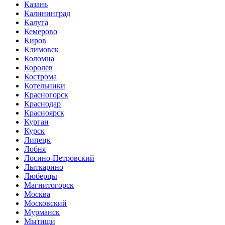
Казань
Калининград
Калуга
Кемерово
Киров
Климовск
Коломна
Королев
Кострома
Котельники
Красногорск
Краснодар
Красноярск
Курган
Курск
Липецк
Лобня
Лосино-Петровский
Лыткарино
Люберцы
Магнитогорск
Москва
Московский
Мурманск
Мытищи