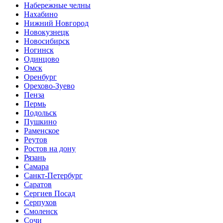
Набережные челны
Нахабино
Нижний Новгород
Новокузнецк
Новосибирск
Ногинск
Одинцово
Омск
Оренбург
Орехово-Зуево
Пенза
Пермь
Подольск
Пушкино
Раменское
Реутов
Ростов на дону
Рязань
Самара
Санкт-Петербург
Саратов
Сергиев Посад
Серпухов
Смоленск
Сочи