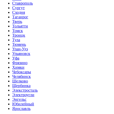
Ставрополь
Сургут
Сходня
Таганрог
Тверь
Тольятти
Томск
Троицк
Тула
Тюмень
Улан-Удэ
Ульяновск
Уфа
Фрязино
Химки
Чебоксары
Челябинск
Щелково
Щербинка
Элекстросталь
Электроугли
Энгельс
Юбилейный
Ярославль