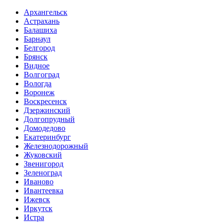
Архангельск
Астрахань
Балашиха
Барнаул
Белгород
Брянск
Видное
Волгоград
Вологда
Воронеж
Воскресенск
Дзержинский
Долгопрудный
Домодедово
Екатеринбург
Железнодорожный
Жуковский
Звенигород
Зеленоград
Иваново
Ивантеевка
Ижевск
Иркутск
Истра