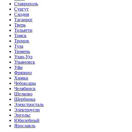
Ставрополь
Сургут
Сходня
Таганрог
Тверь
Тольятти
Томск
Троицк
Тула
Тюмень
Улан-Удэ
Ульяновск
Уфа
Фрязино
Химки
Чебоксары
Челябинск
Щелково
Щербинка
Элекстросталь
Электроугли
Энгельс
Юбилейный
Ярославль