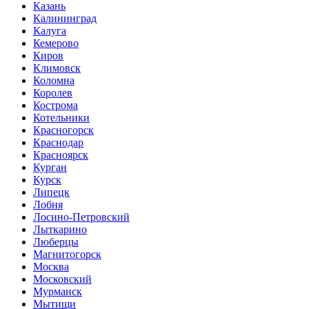
Казань
Калининград
Калуга
Кемерово
Киров
Климовск
Коломна
Королев
Кострома
Котельники
Красногорск
Краснодар
Красноярск
Курган
Курск
Липецк
Лобня
Лосино-Петровский
Лыткарино
Люберцы
Магнитогорск
Москва
Московский
Мурманск
Мытищи