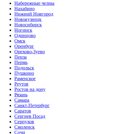
Набережные челны
Нахабино
Нижний Новгород
Новокузнецк
Новосибирск
Ногинск
Одинцово
Омск
Оренбург
Орехово-Зуево
Пенза
Пермь
Подольск
Пушкино
Раменское
Реутов
Ростов на дону
Рязань
Самара
Санкт-Петербург
Саратов
Сергиев Посад
Серпухов
Смоленск
Сочи