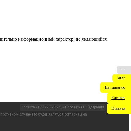
ючительно информационный характер, не являющийся
—
3037
На главную
Каталог
IP сайта - 188.225.73.240 - Российская Федерация
Главная
 противном случае это будет являться согласием на