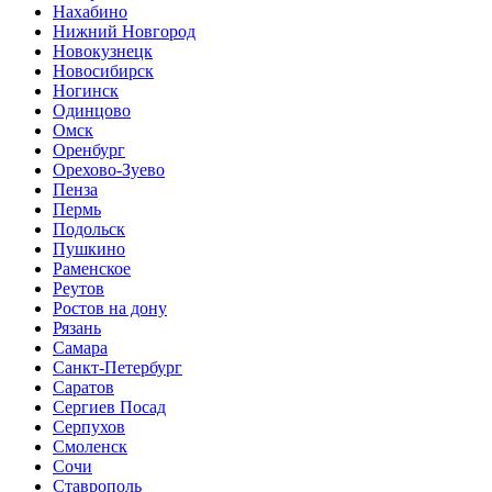
Нахабино
Нижний Новгород
Новокузнецк
Новосибирск
Ногинск
Одинцово
Омск
Оренбург
Орехово-Зуево
Пенза
Пермь
Подольск
Пушкино
Раменское
Реутов
Ростов на дону
Рязань
Самара
Санкт-Петербург
Саратов
Сергиев Посад
Серпухов
Смоленск
Сочи
Ставрополь