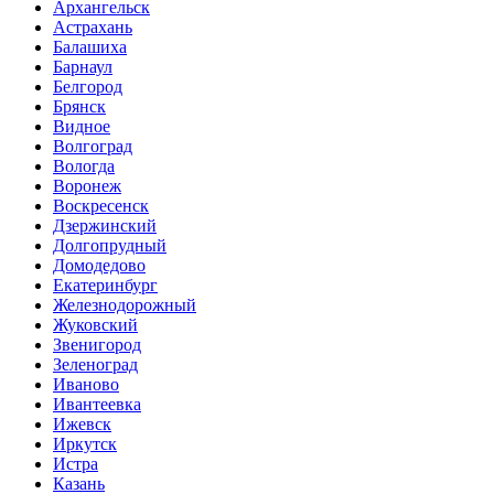
Архангельск
Астрахань
Балашиха
Барнаул
Белгород
Брянск
Видное
Волгоград
Вологда
Воронеж
Воскресенск
Дзержинский
Долгопрудный
Домодедово
Екатеринбург
Железнодорожный
Жуковский
Звенигород
Зеленоград
Иваново
Ивантеевка
Ижевск
Иркутск
Истра
Казань