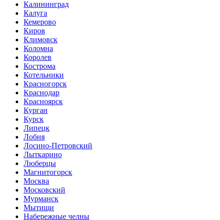
Калининград
Калуга
Кемерово
Киров
Климовск
Коломна
Королев
Кострома
Котельники
Красногорск
Краснодар
Красноярск
Курган
Курск
Липецк
Лобня
Лосино-Петровский
Лыткарино
Люберцы
Магнитогорск
Москва
Московский
Мурманск
Мытищи
Набережные челны