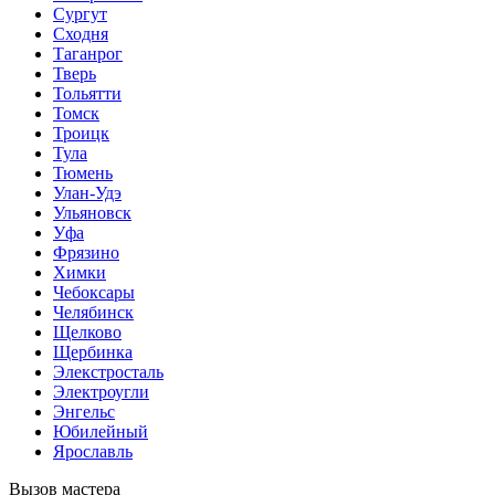
Сургут
Сходня
Таганрог
Тверь
Тольятти
Томск
Троицк
Тула
Тюмень
Улан-Удэ
Ульяновск
Уфа
Фрязино
Химки
Чебоксары
Челябинск
Щелково
Щербинка
Элекстросталь
Электроугли
Энгельс
Юбилейный
Ярославль
Вызов мастера