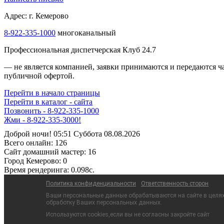
Адрес: г. Кемерово
8-922-335-1000
многоканальный
Профессиональная диспетчерская Клуб 24.7
— не является компанией, заявки принимаются и передаются 
публичной офертой.
Перейти в начало страницы
Перейти в каталог - сайта
Позвонить - 8-922-335-1000
Жми - 8-922-335-3000!
Доброй ночи! 05:51 Суббота 08.08.2026
Всего онлайн:
126
Сайт домашний мастер:
16
Город Кемерово:
0
Время рендеринга:
0.098c.
Политика конфиденциальности
Ответственность сторон
Ваши персональные данные обрабатываются на сайте в целях 
обработку Ваших персональных данных.
Используются cookies,если вы не согласны закройте сайт