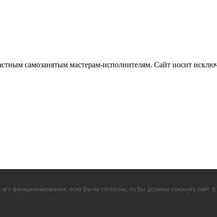
частным самозанятым мастерам‑исполнителям. Сайт носит искл
его функционирования, если Вы не согласны, то Вы должны покинуть сайт. В